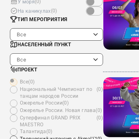
(0)
У моря
(0)
На каникулах
ТИП МЕРОПРИЯТИЯ
Все
НАСЕЛЕННЫЙ ПУНКТ
Все
ПРОЕКТ
Все
(0)
Национальный Чемпионат по
(0)
танцам народов России
Ожерелье России
(0)
Ожерелье России. Новая глава
(0)
Суперфинал GRAND PRIX
(0)
MAESTRO
Талантида
(0)
Творческий интенсив с Akmal'
(10)