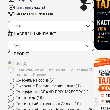
У моря
(2)
На каникулах
ТИП МЕРОПРИЯТИЯ
Все
НАСЕЛЕННЫЙ ПУНКТ
Все
ПРОЕКТ
Все
(0)
Национальный Чемпионат по танцам
(0)
народов России
Ожерелье России
(6)
Ожерелье России. Новая глава
(1)
Суперфинал GRAND PRIX MAESTRO
(1)
Талантида
(10)
Творческий интенсив с Akmal'
(10)
Творческий проект «Наследники
(6)