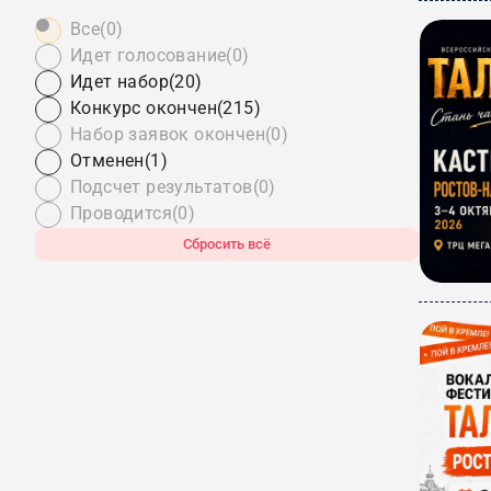
Все
(0)
Идет голосование
(0)
Идет набор
(20)
Конкурс окончен
(215)
Набор заявок окончен
(0)
Отменен
(1)
Подсчет результатов
(0)
Проводится
(0)
Сбросить всё