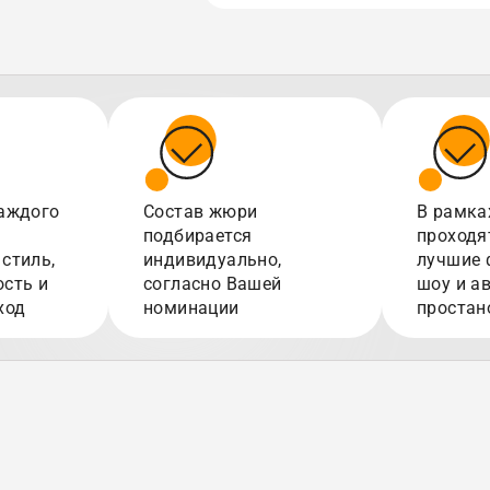
аждого
Состав жюри
В рамка
подбирается
проходя
стиль,
индивидуально,
лучшие 
сть и
согласно Вашей
шоу и а
ход
номинации
простан