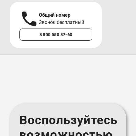
Общий номер
А
Звонок бесплатный
М
8 800 550 87-60
+7 
Воспользуйтесь
возможностью