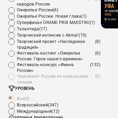
народов России
Ожерелье России
(6)
Ожерелье России. Новая глава
(1)
Суперфинал GRAND PRIX MAESTRO
(1)
Талантида
(17)
Творческий интенсив с Akmal'
(10)
Творческий проект «Наследники
(8)
традиций»
Фестиваль-кастинг «Ожерелье
(6)
России. Герои нашего времени»
Фестиваль-конкурс «Имена
(132)
России»
Чемпионат России по кавказским
(0)
танцам
УРОВЕНЬ
Все
(0)
Всероссийский
(347)
Международный
(12)