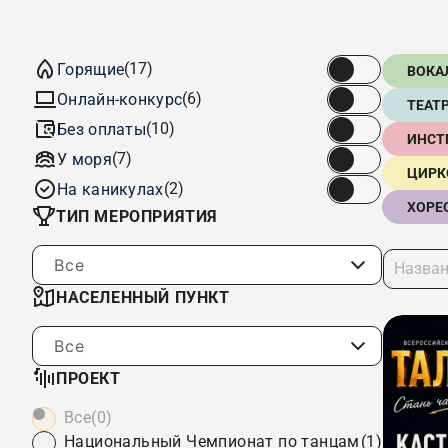
(17)
Горящие
ВОКА
(6)
Онлайн-конкурс
ТЕАТ
(10)
Без оплаты
ИНСТ
(7)
У моря
ЦИРК
(2)
На каникулах
ХОРЕ
ТИП МЕРОПРИЯТИЯ
Все
НАСЕЛЕННЫЙ ПУНКТ
Все
ПРОЕКТ
Все
(0)
Национальный Чемпионат по танцам
(1)