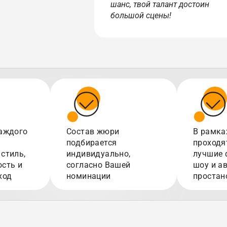
шанс, твой талант достоин
большой сцены!
аждого
Состав жюри
В рамка
подбирается
проходя
стиль,
индивидуально,
лучшие 
сть и
согласно Вашей
шоу и а
ход
номинации
простан