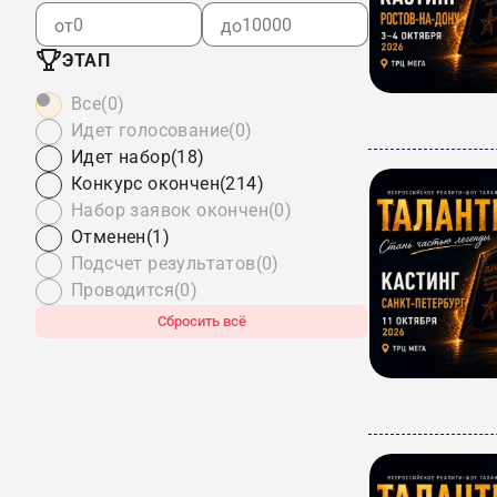
от
до
ЭТАП
Все
(0)
Идет голосование
(0)
Идет набор
(18)
Конкурс окончен
(214)
Набор заявок окончен
(0)
Отменен
(1)
Подсчет результатов
(0)
Проводится
(0)
Сбросить всё