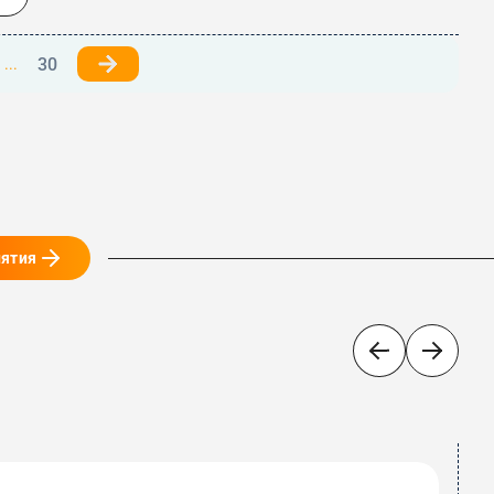
30
...
иятия