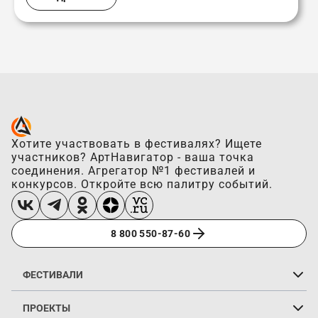
Хотите участвовать в фестивалях? Ищете
участников? АртНавигатор - ваша точка
соединения. Агрегатор №1 фестивалей и
конкурсов. Откройте всю палитру событий.
8 800 550-87-60
ФЕСТИВАЛИ
Вокальные конкурсы
Хореографические конкурсы
Инструментальные конкурсы
Цирковые фестивали
Конкурсы у моря
Конкурсы на каникулах
Онлайн-конкурсы
Конкурсы без оплаты
«Горящие фестивали»
ПРОЕКТЫ