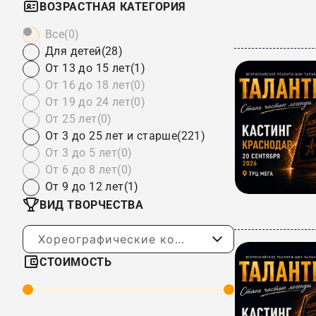
ВОЗРАСТНАЯ КАТЕГОРИЯ
Все
(0)
Для детей
(28)
От 13 до 15 лет
(1)
От 16 до 18 лет
(0)
От 19 до 24 лет
(0)
От 25 лет
(0)
От 3 до 25 лет и старше
(221)
От 3 до 5 лет
(0)
От 6 до 8 лет
(0)
От 9 до 12 лет
(1)
ВИД ТВОРЧЕСТВА
Хореографические конкурсы
СТОИМОСТЬ