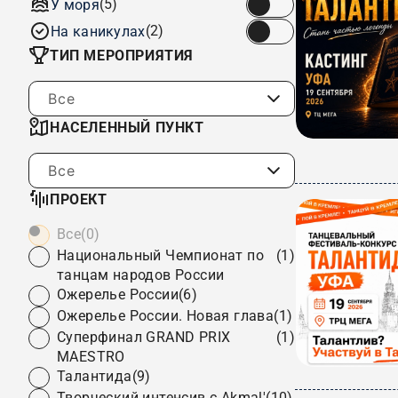
(5)
У моря
(2)
На каникулах
ТИП МЕРОПРИЯТИЯ
Все
НАСЕЛЕННЫЙ ПУНКТ
Все
ПРОЕКТ
Все
(0)
Национальный Чемпионат по
(1)
танцам народов России
Ожерелье России
(6)
Ожерелье России. Новая глава
(1)
Суперфинал GRAND PRIX
(1)
MAESTRO
Талантида
(9)
Творческий интенсив с Akmal'
(10)