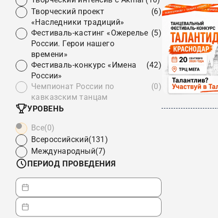
Творческий проект
(6)
«Наследники традиций»
Фестиваль-кастинг «Ожерелье
(5)
России. Герои нашего
времени»
Фестиваль-конкурс «Имена
(42)
России»
Чемпионат России по
(0)
кавказским танцам
УРОВЕНЬ
Все
(0)
Всероссийский
(131)
Международный
(7)
ПЕРИОД ПРОВЕДЕНИЯ