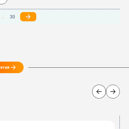
30
...
иятия