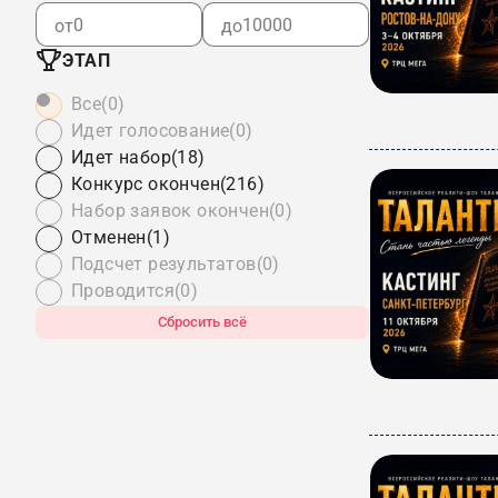
от
до
ЭТАП
Все
(0)
Идет голосование
(0)
Идет набор
(18)
Конкурс окончен
(216)
Набор заявок окончен
(0)
Отменен
(1)
Подсчет результатов
(0)
Проводится
(0)
Сбросить всё