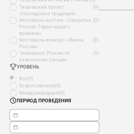
Творческий проект
(0)
«Наследники традиций»
Фестиваль-кастинг «Ожерелье
(0)
России. Герои нашего
времени»
Фестиваль-конкурс «Имена
(0)
России»
Чемпионат России по
(0)
кавказским танцам
УРОВЕНЬ
Все
(0)
Всероссийский
(0)
Международный
(0)
ПЕРИОД ПРОВЕДЕНИЯ