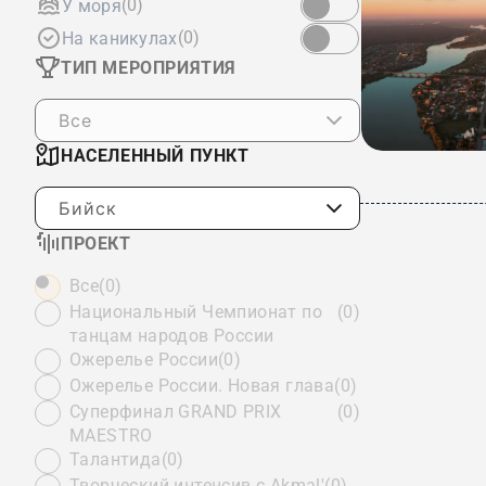
(0)
У моря
(0)
На каникулах
ТИП МЕРОПРИЯТИЯ
Все
НАСЕЛЕННЫЙ ПУНКТ
Бийск
ПРОЕКТ
Все
(0)
Национальный Чемпионат по
(0)
танцам народов России
Ожерелье России
(0)
Ожерелье России. Новая глава
(0)
Суперфинал GRAND PRIX
(0)
MAESTRO
Талантида
(0)
Творческий интенсив с Akmal'
(0)