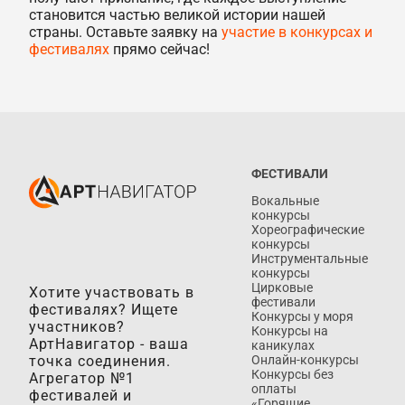
становится частью великой истории нашей
страны. Оставьте заявку на
участие в конкурсах и
фестивалях
прямо сейчас!
ФЕСТИВАЛИ
Вокальные
конкурсы
Хореографические
конкурсы
Инструментальные
конкурсы
Цирковые
Хотите участвовать в
фестивали
фестивалях? Ищете
Конкурсы у моря
участников?
Конкурсы на
АртНавигатор - ваша
каникулах
точка соединения.
Онлайн-конкурсы
Конкурсы без
Агрегатор №1
оплаты
фестивалей и
«Горящие