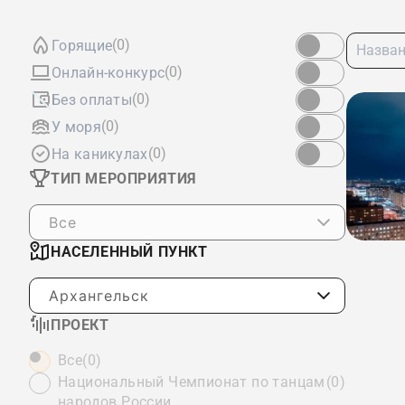
(0)
Горящие
(0)
Онлайн-конкурс
(0)
Без оплаты
(0)
У моря
(0)
На каникулах
ТИП МЕРОПРИЯТИЯ
Все
НАСЕЛЕННЫЙ ПУНКТ
Архангельск
ПРОЕКТ
Все
(0)
Национальный Чемпионат по танцам
(0)
народов России