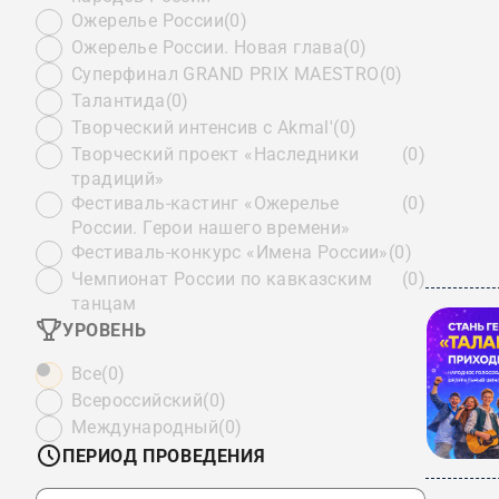
Ожерелье России
(0)
Ожерелье России. Новая глава
(0)
Суперфинал GRAND PRIX MAESTRO
(0)
Талантида
(0)
Творческий интенсив с Akmal'
(0)
Творческий проект «Наследники
(0)
традиций»
Фестиваль-кастинг «Ожерелье
(0)
России. Герои нашего времени»
Фестиваль-конкурс «Имена России»
(0)
Чемпионат России по кавказским
(0)
танцам
УРОВЕНЬ
Все
(0)
Всероссийский
(0)
Международный
(0)
ПЕРИОД ПРОВЕДЕНИЯ