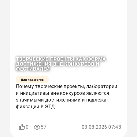
ТВОРЧЕСКИЕ ПРОЕКТЫ КАК ФОРМА
О
ДОСТИЖЕНИЯ ВНЕ КОНКУРСОВ И
К
ФЕСТИВАЛЕЙ
Р
Для педагогов
Почему творческие проекты, лаборатории
К
и инициативы вне конкурсов являются
с
значимыми достижениями и подлежат
и
фиксации в ЭТД.
р
п
0
57
03.08.2026 07:48