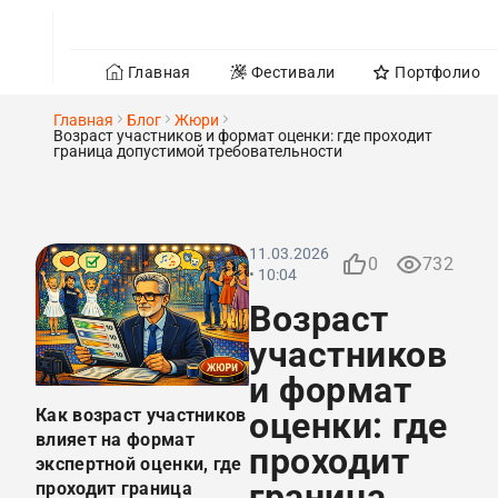
Главная
Фестивали
Портфолио
Главная
Блог
Жюри
Возраст участников и формат оценки: где проходит
граница допустимой требовательности
11.03.2026
0
732
• 10:04
Возраст
участников
и формат
Как возраст участников
оценки: где
влияет на формат
проходит
экспертной оценки, где
граница
проходит граница