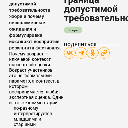
допустимой
допустимой
требовательности
требовательн
жюри и почему
несоразмерные
ожидания и
Жюри
формулировки
искажают восприятие
ПОДЕЛИТЬСЯ
результата фестиваля.
Почему возраст —
ключевой контекст
экспертной оценки
Возраст участников —
это не формальный
параметр, а контекст, в
котором
воспринимается любая
экспертная оценка. Один
и тот же комментарий:
по-разному
интерпретируется
младшими и
старшими