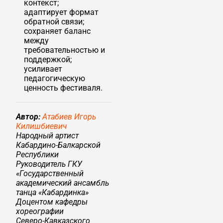
контекст;
адаптирует формат
обратной связи;
сохраняет баланс
между
требовательностью и
поддержкой;
усиливает
педагогическую
ценность фестиваля.
Автор:
Атабиев Игорь
Килишбиевич
Народный артист
Кабардино‑Балкарской
Республики
Руководитель ГКУ
«Государственный
академический ансамбль
танца «Кабардинка»
Доцентом кафедры
хореографии
Северо‑Кавказского