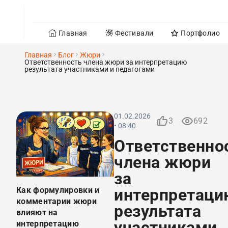
Главная
Фестивали
Портфолио
Главная
Блог
Жюри
Ответственность члена жюри за интерпретацию
результата участниками и педагогами
01.02.2026
3
692
• 08:40
Ответственно
члена жюри
за
Как формулировки и
интерпретаци
комментарии жюри
результата
влияют на
участниками
интерпретацию