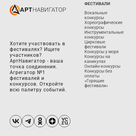
ФЕСТИВАЛИ
Вокальные
конкурсы
Хореографические
конкурсы
Инструментальные
конкурсы
Цирковые
Хотите участвовать в
фестивали
фестивалях? Ищете
Конкурсы у моря
участников?
Конкурсы на
АртНавигатор - ваша
каникулах
точка соединения.
Онлайн-конкурсы
Конкурсы без
Агрегатор №1
оплаты
фестивалей и
«Горящие
конкурсов. Откройте
фестивали»
всю палитру событий.