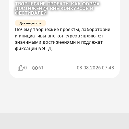
ТВОРЧЕСКИЕ ПРОЕКТЫ КАК ФОРМА
О
ДОСТИЖЕНИЯ ВНЕ КОНКУРСОВ И
К
ФЕСТИВАЛЕЙ
Р
Для педагогов
Почему творческие проекты, лаборатории
К
и инициативы вне конкурсов являются
с
значимыми достижениями и подлежат
и
фиксации в ЭТД.
р
п
0
61
03.08.2026 07:48