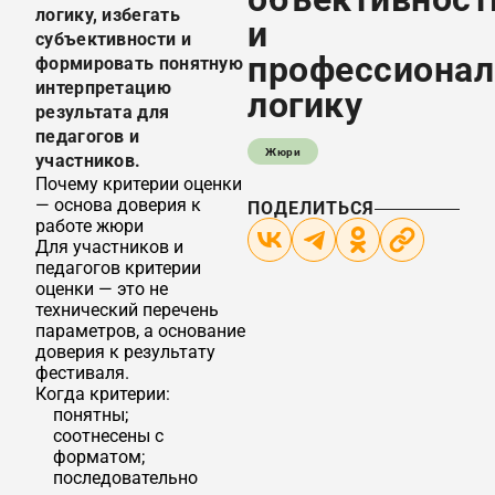
логику, избегать
и
субъективности и
профессиона
формировать понятную
интерпретацию
логику
результата для
педагогов и
Жюри
участников.
Почему критерии оценки
— основа доверия к
ПОДЕЛИТЬСЯ
работе жюри
Для участников и
педагогов критерии
оценки — это не
технический перечень
параметров, а основание
доверия к результату
фестиваля.
Когда критерии:
понятны;
соотнесены с
форматом;
последовательно