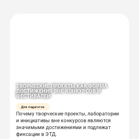
ТВОРЧЕСКИЕ ПРОЕКТЫ КАК ФОРМА
О
ДОСТИЖЕНИЯ ВНЕ КОНКУРСОВ И
К
ФЕСТИВАЛЕЙ
Р
Для педагогов
Почему творческие проекты, лаборатории
К
и инициативы вне конкурсов являются
с
значимыми достижениями и подлежат
и
фиксации в ЭТД.
р