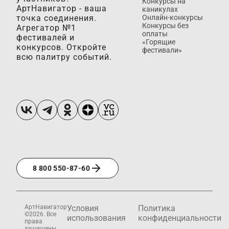
Конкурсы на
АртНавигатор - ваша
каникулах
точка соединения.
Онлайн-конкурсы
Конкурсы без
Агрегатор №1
оплаты
фестивалей и
«Горящие
конкурсов. Откройте
фестивали»
всю палитру событий.
8 800 550-87-60
АртНавигатор
Условия
Политика
©2026. Все
использования
конфиденциальности
права
защищены.