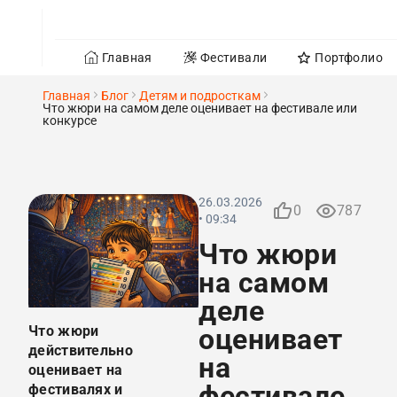
Главная
Фестивали
Портфолио
Главная
Блог
Детям и подросткам
Что жюри на самом деле оценивает на фестивале или
конкурсе
26.03.2026
0
787
• 09:34
Что жюри
на самом
деле
Что жюри
оценивает
действительно
на
оценивает на
фестивале
фестивалях и