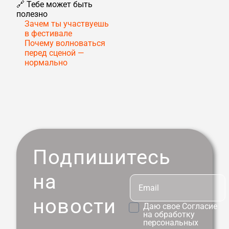
🔗 Тебе может быть
полезно
Зачем ты участвуешь
в фестивале
Почему волноваться
перед сценой —
нормально
Подпишитесь
на
новости
Даю свое
Согласие
на обработку
персональных