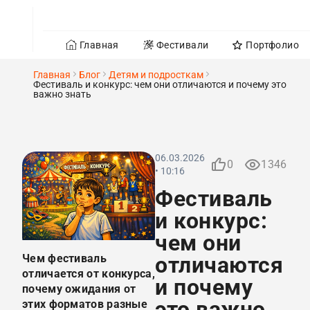
Главная
Фестивали
Портфолио
Главная
Блог
Детям и подросткам
Фестиваль и конкурс: чем они отличаются и почему это
важно знать
06.03.2026
0
1346
• 10:16
Фестиваль
и конкурс:
чем они
Чем фестиваль
отличаются
отличается от конкурса,
и почему
почему ожидания от
это важно
этих форматов разные