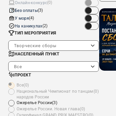
(0)
Онлайн-конкурс
(3)
Без оплаты
(4)
У моря
(2)
На каникулах
ТИП МЕРОПРИЯТИЯ
Творческие сборы
НАСЕЛЕННЫЙ ПУНКТ
Все
ПРОЕКТ
Все
(0)
Национальный Чемпионат по танцам
(0)
народов России
Ожерелье России
(3)
Ожерелье России. Новая глава
(0)
Суперфинал GRAND PRIX MAESTRO
(0)