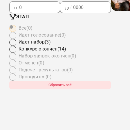
от
до
ЭТАП
Все
(0)
Идет голосование
(0)
Идет набор
(3)
Конкурс окончен
(14)
Набор заявок окончен
(0)
Отменен
(0)
Подсчет результатов
(0)
Проводится
(0)
Сбросить всё