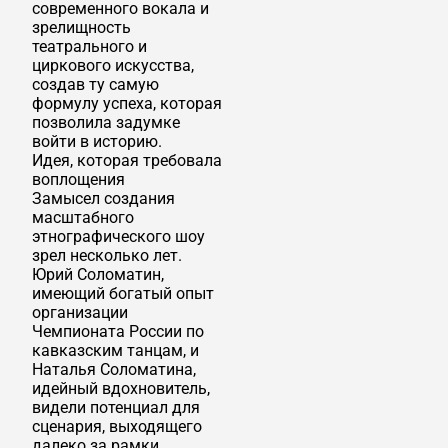
современного вокала и
зрелищность
театрального и
циркового искусства,
создав ту самую
формулу успеха, которая
позволила задумке
войти в историю.
Идея, которая требовала
воплощения
Замысел создания
масштабного
этнографического шоу
зрел несколько лет.
Юрий Соломатин,
имеющий богатый опыт
организации
Чемпионата России по
кавказским танцам, и
Наталья Соломатина,
идейный вдохновитель,
видели потенциал для
сценария, выходящего
далеко за рамки