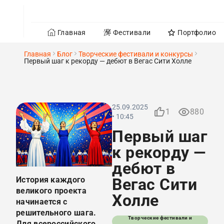
Главная
Фестивали
Портфолио
Главная
Блог
Творческие фестивали и конкурсы
Первый шаг к рекорду — дебют в Вегас Сити Холле
25.09.2025
1
880
• 10:45
Первый шаг
к рекорду —
дебют в
История каждого
Вегас Сити
великого проекта
Холле
начинается с
решительного шага.
Творческие фестивали и
Для всероссийского