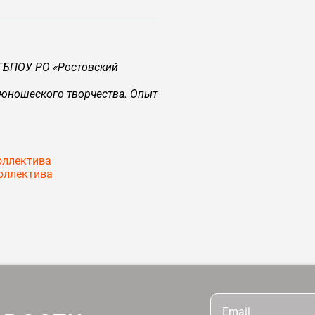
 ГБПОУ РО «Ростовский
-юношеского творчества. Опыт
оллектива
оллектива