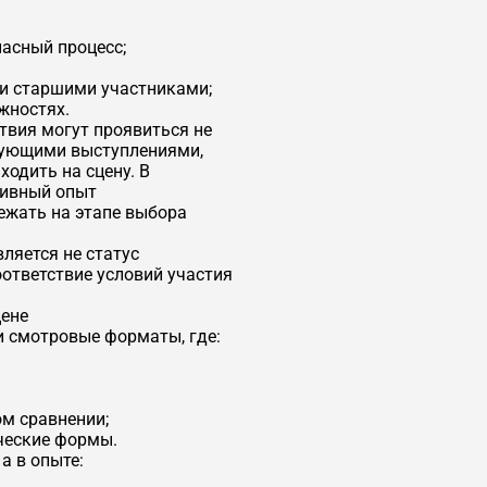
асный процесс;
и старшими участниками;
жностях.
вия могут проявиться не
едующими выступлениями,
одить на сцену. В
тивный опыт
ежать на этапе выбора
ляется не статус
оответствие условий участия
цене
 смотровые форматы, где:
м сравнении;
ческие формы.
а в опыте: