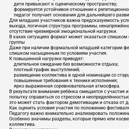
дети привыкают к сценическому пространству;
формируется устойчивое отношение к репетиционно
педагог получает основания для дальнейшего разви
Для младших участников важна предсказуемость усл
выхода, логичная структура программы, ненапряжённ
отсутствие чрезмерной эмоциональной нагрузки.
В каких ситуациях формат может оказаться слишко
группы
Даже при наличии формальной младшей категории фе
слишком насыщенным по условиям участия.
К повышенной нагрузке приводят:
длительное ожидание без возможности отдыха;
плотный график выступлений;
размещение коллектива в одной номинации со стар
повышенные требования к технике исполнения;
ярко выраженная соревновательная атмосфера.
В результате внимание ребёнка смещается с участия и
попытку справиться со стрессом и неопределённость
это может стать фактором демотивации и отказа от 
Как оценить условия участия по положению фестивал
Педагогу важно внимательно анализировать положени
Особенно значимы разделы, которые прямо или косве
коллектива.