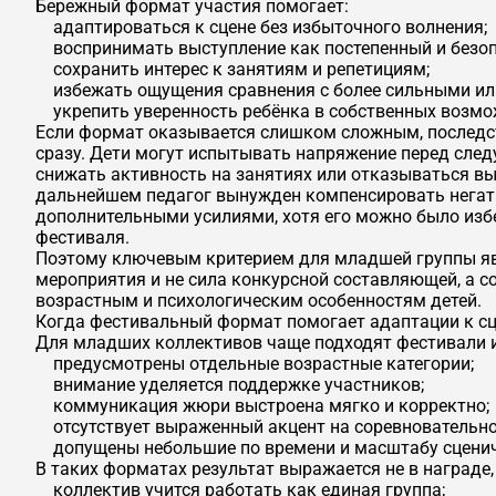
Бережный формат участия помогает:
адаптироваться к сцене без избыточного волнения;
воспринимать выступление как постепенный и безоп
сохранить интерес к занятиям и репетициям;
избежать ощущения сравнения с более сильными ил
укрепить уверенность ребёнка в собственных возмо
Если формат оказывается слишком сложным, последст
сразу. Дети могут испытывать напряжение перед сл
снижать активность на занятиях или отказываться вых
дальнейшем педагог вынужден компенсировать нега
дополнительными усилиями, хотя его можно было изб
фестиваля.
Поэтому ключевым критерием для младшей группы яв
мероприятия и не сила конкурсной составляющей, а с
возрастным и психологическим особенностям детей.
Когда фестивальный формат помогает адаптации к с
Для младших коллективов чаще подходят фестивали и
предусмотрены отдельные возрастные категории;
внимание уделяется поддержке участников;
коммуникация жюри выстроена мягко и корректно;
отсутствует выраженный акцент на соревновательно
допущены небольшие по времени и масштабу сцени
В таких форматах результат выражается не в награде, 
коллектив учится работать как единая группа;