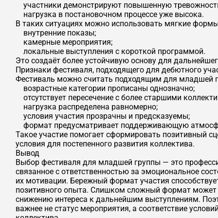
участники демонстрируют повышенную тревожност
нагрузка в постановочном процессе уже высока.
В таких ситуациях можно использовать мягкие формы
внутренние показы;
камерные мероприятия;
локальные выступления с короткой программой.
Это создаёт более устойчивую основу для дальнейшег
Признаки фестиваля, подходящего для дебютного уча
Фестиваль можно считать подходящим для младшей гр
возрастные категории прописаны однозначно;
отсутствует пересечение с более старшими коллект
нагрузка распределена равномерно;
условия участия прозрачны и предсказуемы;
формат предусматривает поддерживающую атмосф
Такое участие помогает сформировать позитивный сц
условия для постепенного развития коллектива.
Вывод
Выбор фестиваля для младшей группы — это професси
связанное с ответственностью за эмоциональное сост
их мотивации. Бережный формат участия способствуе
позитивного опыта. Слишком сложный формат может п
снижению интереса к дальнейшим выступлениям. Поэ
важнее не статус мероприятия, а соответствие услови
коллектива.