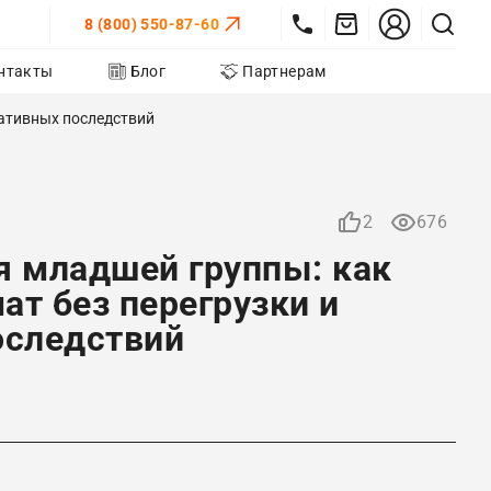
8 (800) 550-87-60
нтакты
Блог
Партнерам
гативных последствий
2
676
я младшей группы: как
т без перегрузки и
оследствий