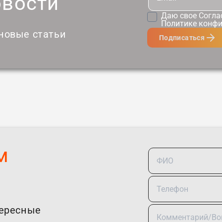
овости
Даю свое
Согла
Политике конф
 новые статьи
Подписаться
м
тересные