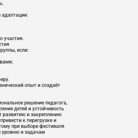
ь;
 адаптации:
о участия.
стия
уппы, если:
ивами;
еру.
енический опыт и создаёт
ональное решение педагога,
ояние детей и устойчивость
т развитию и закреплению
ривести к перегрузке и
тому при выборе фестиваля
й уровню и задачам