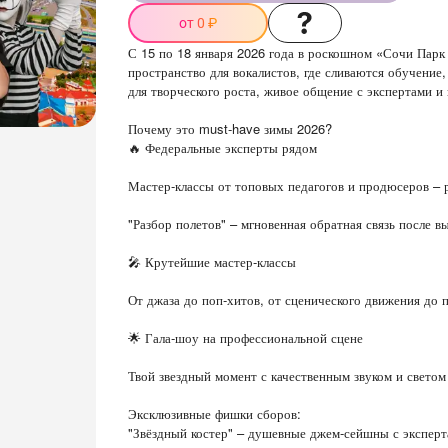
от 0 ₽
С 15 по 18 января 2026 года в роскошном «Сочи Парк
пространство для вокалистов, где сливаются обучение
для творческого роста, живое общение с экспертами и
Почему это must-have зимы 2026?
🔥 Федеральные эксперты рядом
Мастер-классы от топовых педагогов и продюсеров – р
"Разбор полетов" – мгновенная обратная связь после в
🎤 Крутейшие мастер-классы
От джаза до поп-хитов, от сценического движения до 
🌟 Гала-шоу на профессиональной сцене
Твой звездный момент с качественным звуком и светом 
Эксклюзивные фишки сборов:
"Звёздный костер" – душевные джем-сейшны с эксперт