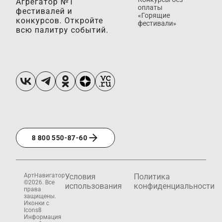
Агрегатор №1
оплаты
фестивалей и
«Горящие
конкурсов. Откройте
фестивали»
всю палитру событий.
8 800 550-87-60
АртНавигатор
Условия
Политика
©2026. Все
использования
конфиденциальности
права
защищены.
Иконки с
Icons8
Информация