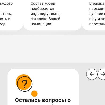
аждого
Состав жюри
В рамка
подбирается
проходя
стиль,
индивидуально,
лучшие 
сть и
согласно Вашей
шоу и а
ход
номинации
простан
Остались вопросы о