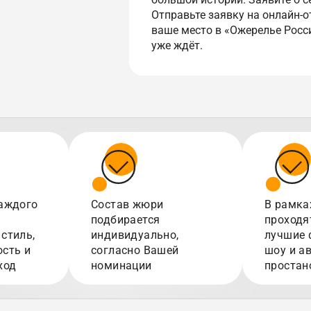
Отправьте заявку на онлайн-о
ваше место в «Ожерелье Росс
уже ждёт.
аждого
Состав жюри
В рамка
подбирается
проходя
стиль,
индивидуально,
лучшие 
сть и
согласно Вашей
шоу и а
ход
номинации
простан