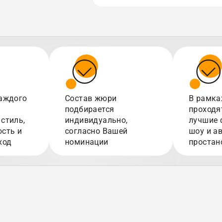
аждого
Состав жюри
В рамка
подбирается
проходя
стиль,
индивидуально,
лучшие 
сть и
согласно Вашей
шоу и а
ход
номинации
простан