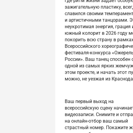
где ритм жизни задаёт особую
зажигательную пластику, все
славился своими темпераме
и артистичными танцорами. Э
неукротимая энергия, грация 
южный колорит в 2026 году м
покорить всю страну в рамка
Всероссийского хореографиче
фестиваля-конкурса «Ожерел
России». Ваш танец способен 
одной из самых ярких жемчуж
этом проекте, и начать этот п
можно, не уезжая из Краснода
Ваш первый выход на
всероссийскую сцену начинает
видеозаписи. Снимите и отпра
на онлайн-отбор ваш самый
страстный номер. Покажите ж