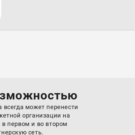
+7 (928) 601 02-88
озможностью
а всегда может перенести
джетной организации на
 в первом и во втором
тнерскую сеть.