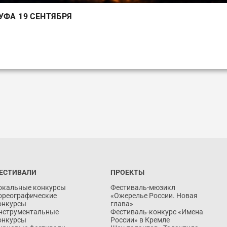
УФА 19 СЕНТЯБРЯ
Запись на фестивальный сезон 2026 года уже открыта! Ищите мероприятия в СВОЕ
Ознакомьтесь с возможностями энциклопедии творческих достижений
ЕСТИВАЛИ
ПРОЕКТЫ
окальные конкурсы
Фестиваль-мюзикл
ореографические
«Ожерелье России. Новая
онкурсы
глава»
нструментальные
Фестиваль-конкурс «Имена
онкурсы
России» в Кремле