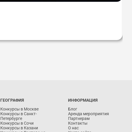
В
М ГОРОДЕ
Создайте портфолио для УЧАСТНИКА и попадите в КРЕМЛЬ в 2026 году!
Примите участие в Международных проектах
ГЕОГРАФИЯ
ИНФОРМАЦИЯ
Конкурсы в Москве
Блог
Конкурсы в Санкт-
Аренда мероприятия
Петербурге
Партнерам
Конкурсы в Сочи
Контакты
Конкурсы в Казани
О нас