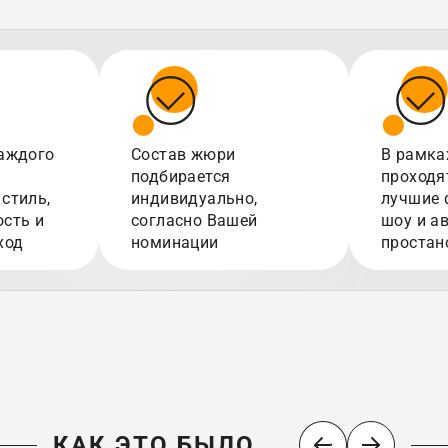
аждого
Состав жюри
В рамка
подбирается
проходя
стиль,
индивидуально,
лучшие 
сть и
согласно Вашей
шоу и а
ход
номинации
простан
КАК ЭТО БЫЛО