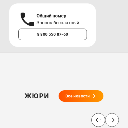
Общий номер
А
Звонок бесплатный
М
8 800 550 87-60
+7 
ЖЮРИ
Все новости