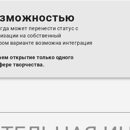
озможностью
гда может перенести статус с
изации на собственный
ором варианте возможна интеграция
аем открытие только одного
фере творчества.