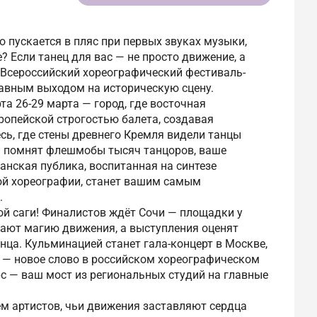
о пускается в пляс при первых звуках музыки,
? Если танец для вас — не просто движение, а
о Всероссийский хореографический фестиваль-
авным выходом на историческую сцену.
а 26-29 марта — город, где восточная
ропейской строгостью балета, создавая
сь, где стены древнего Кремля видели танцы
и помнят флешмобы тысяч танцоров, ваше
занская публика, воспитанная на синтезе
ой хореографии, станет вашим самым
.
ой саги! Финалистов ждёт Сочи — площадки у
вают магию движения, а выступления оценят
нца. Кульминацией станет гала-концерт в Москве,
а — новое слово в российском хореографическом
рс — ваш мост из региональных студий на главные
м артистов, чьи движения заставляют сердца