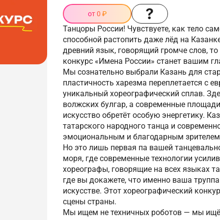
от 0 ₽
Танцоры России! Чувствуете, как тело сам
способной растопить даже лёд на Казанке
древний язык, говорящий громче слов, т
конкурс «Имена России» станет вашим гл
Мы сознательно выбрали Казань для старт
пластичность харезма переплетается с ев
уникальный хореографический сплав. Зде
волжских булгар, а современные площад
искусство обретёт особую энергетику. Ка
татарского народного танца и современн
эмоциональным и благодарным зрителем
Но это лишь первая па вашей танцевальн
моря, где современные технологии усили
хореографы, говорящие на всех языках та
где вы докажете, что именно ваша трупп
искусстве. Этот хореографический конку
сцены страны.
Мы ищем не техничных роботов — мы ищё