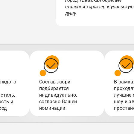
город, где вокал обретает
стальной характер и уральскую
душу.
аждого
Состав жюри
В рамка
подбирается
проходя
стиль,
индивидуально,
лучшие 
сть и
согласно Вашей
шоу и а
ход
номинации
простан