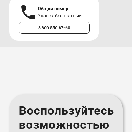
Общий номер
А
Звонок бесплатный
М
8 800 550 87-60
+7 
Воспользуйтесь
возможностью