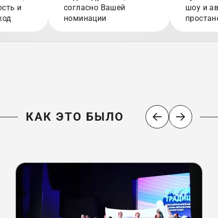
сть и
согласно Вашей
шоу и а
ход
номинации
простан
КАК ЭТО БЫЛО