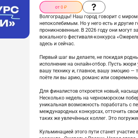
от 0 ₽
Волгоградцы! Наш город говорит с миро
непоколебимым. Но у него есть и другие 
проникновенные. В 2026 году они могут з
вокального фестиваля-конкурса «Ожерель
здесь и сейчас.
Первый шаг вы делаете, не покидая родны
исполнение на онлайн-отбор. Пусть жюри
вашу технику и, главное, вашу эмоцию — т
поёте ли вы арию, романс или современны
Для финалистов откроется новый, насыще
Несколько недель на черноморском побе
уникальная возможность поработать с пе
международных конкурсах, отточить свои
таких же увлечённых коллег. Это погружен
Кульминацией этого пути станет участие