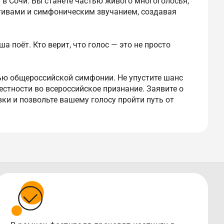
 в Сочи. Вы станете частью живого многоголосья,
тивами и симфоническим звучанием, создавая
а поёт. Кто верит, что голос — это не просто
тью общероссийской симфонии. Не упустите шанс
естности во всероссийское признание. Заявите о
вки и позвольте вашему голосу пройти путь от