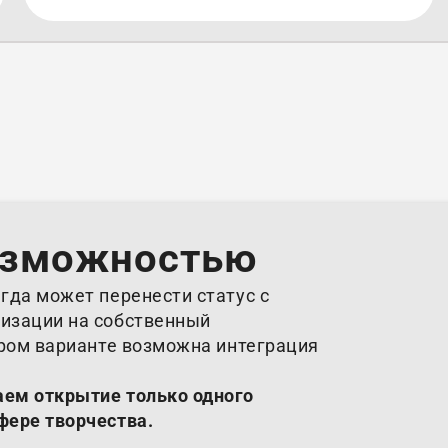
озможностью
гда может перенести статус с
изации на собственный
ором варианте возможна интеграция
аем открытие только одного
фере творчества.