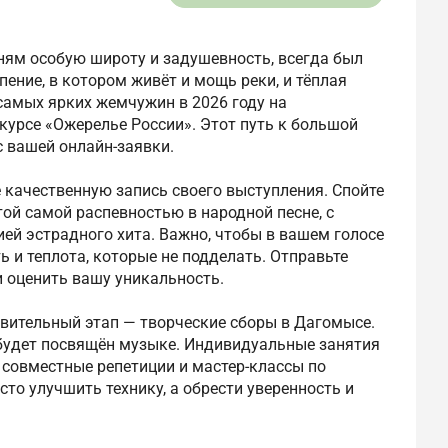
сням особую широту и задушевность, всегда был
 пение, в котором живёт и мощь реки, и тёплая
самых ярких жемчужин в 2026 году на
урсе «Ожерелье России». Этот путь к большой
с вашей онлайн-заявки.
 качественную запись своего выступления. Спойте
 той самой распевностью в народной песне, с
ей эстрадного хита. Важно, чтобы в вашем голосе
 и теплота, которые не подделать. Отправьте
и оценить вашу уникальность.
ивительный этап — творческие сборы в Дагомысе.
 будет посвящён музыке. Индивидуальные занятия
 совместные репетиции и мастер-классы по
то улучшить технику, а обрести уверенность и