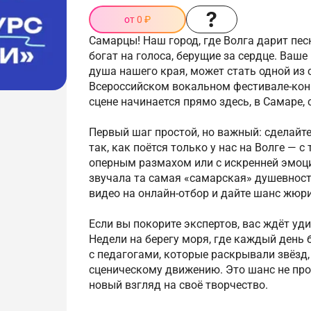
от 0 ₽
Самарцы! Наш город, где Волга дарит пе
богат на голоса, берущие за сердце. Ваше
душа нашего края, может стать одной из 
Всероссийском вокальном фестивале-конк
сцене начинается прямо здесь, в Самаре, 
Первый шаг простой, но важный: сделайте
так, как поётся только у нас на Волге — с
оперным размахом или с искренней эмоци
звучала та самая «самарская» душевность
видео на онлайн-отбор и дайте шанс жюр
Если вы покорите экспертов, вас ждёт уд
Недели на берегу моря, где каждый день
с педагогами, которые раскрывали звёзд,
сценическому движению. Это шанс не прос
новый взгляд на своё творчество.