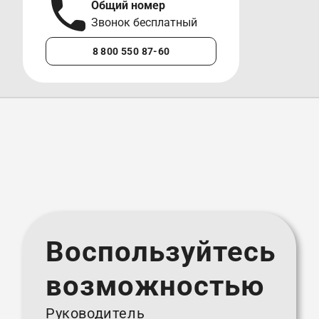
Общий номер
А
Звонок бесплатный
М
8 800 550 87-60
+7 
Воспользуйтесь
возможностью
Руководитель