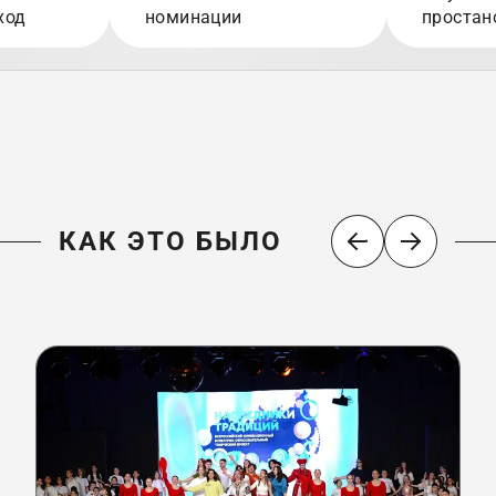
ход
номинации
простан
КАК ЭТО БЫЛО