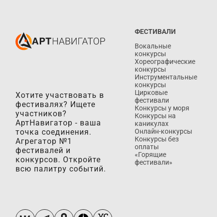
ФЕСТИВАЛИ
Вокальные
конкурсы
Хореографические
конкурсы
Инструментальные
конкурсы
Цирковые
Хотите участвовать в
фестивали
фестивалях? Ищете
Конкурсы у моря
участников?
Конкурсы на
АртНавигатор - ваша
каникулах
точка соединения.
Онлайн-конкурсы
Конкурсы без
Агрегатор №1
оплаты
фестивалей и
«Горящие
конкурсов. Откройте
фестивали»
всю палитру событий.