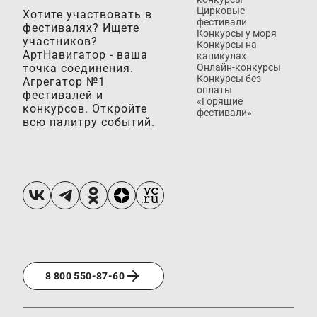
Цирковые
Хотите участвовать в
фестивали
фестивалях? Ищете
Конкурсы у моря
участников?
Конкурсы на
АртНавигатор - ваша
каникулах
точка соединения.
Онлайн-конкурсы
Конкурсы без
Агрегатор №1
оплаты
фестивалей и
«Горящие
конкурсов. Откройте
фестивали»
всю палитру событий.
8 800 550-87-60