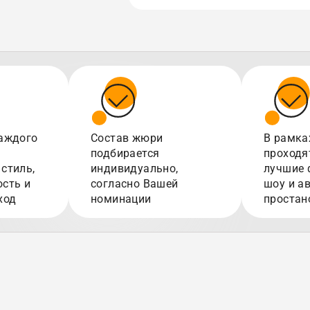
аждого
Состав жюри
В рамка
подбирается
проходя
стиль,
индивидуально,
лучшие 
сть и
согласно Вашей
шоу и а
ход
номинации
простан