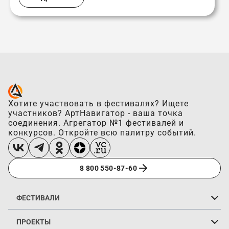
Хотите участвовать в фестивалях? Ищете
участников? АртНавигатор - ваша точка
соединения. Агрегатор №1 фестивалей и
конкурсов. Откройте всю палитру событий.
8 800 550-87-60
ФЕСТИВАЛИ
Вокальные конкурсы
Хореографические конкурсы
Инструментальные конкурсы
Цирковые фестивали
Конкурсы у моря
Конкурсы на каникулах
Онлайн-конкурсы
Конкурсы без оплаты
«Горящие фестивали»
ПРОЕКТЫ