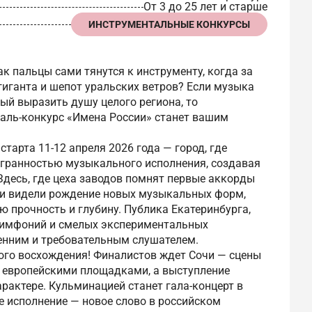
От 3 до 25 лет и старше
ИНСТРУМЕНТАЛЬНЫЕ КОНКУРСЫ
ак пальцы сами тянутся к инструменту, когда за
иганта и шепот уральских ветров? Если музыка
ный выразить душу целого региона, то
аль-конкурс «Имена России» станет вашим
тарта 11-12 апреля 2026 года — город, где
игранностью музыкального исполнения, создавая
Здесь, где цеха заводов помнят первые аккорды
ии видели рождение новых музыкальных форм,
ю прочность и глубину. Публика Екатеринбурга,
 симфоний и смелых экспериментальных
енним и требовательным слушателем.
ого восхождения! Финалистов ждет Сочи — сцены
и европейскими площадками, а выступление
рактере. Кульминацией станет гала-концерт в
е исполнение — новое слово в российском