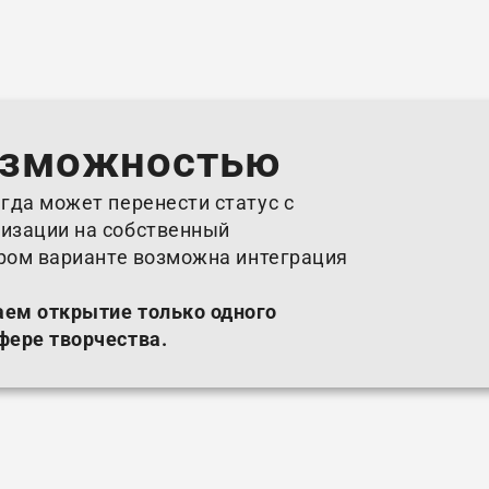
озможностью
гда может перенести статус с
изации на собственный
ором варианте возможна интеграция
аем открытие только одного
фере творчества.