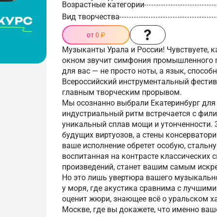
Возрастные категории
Вид творчества
от 0 ₽
Музыканты Урала и России! Чувствуете, к
окном звучит симфония промышленного г
для вас — не просто ноты, а язык, способ
Всероссийский инструментальный фестив
главным творческим прорывом.
Мы осознанно выбрали Екатеринбург для с
индустриальный ритм встречается с фил
уникальный сплав мощи и утонченности. 
будущих виртуозов, а стены консерватор
ваше исполнение обретет особую, стальну
воспитанная на контрасте классических
произведений, станет вашим самым искр
Но это лишь увертюра вашего музыкальн
у моря, где акустика сравнима с лучшим
оценит жюри, знающее всё о уральском ха
Москве, где вы докажете, что именно ваш