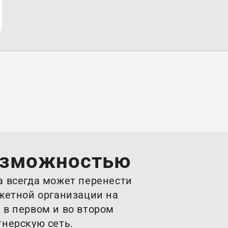
+7 (928) 601 02-88
озможностью
а всегда может перенести
джетной организации на
 в первом и во втором
тнерскую сеть.