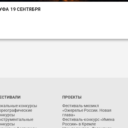
УФА 19 СЕНТЯБРЯ
Запись на фестивальный сезон 2026 года уже открыта! Ищите мероприятия в СВОЕ
Ознакомьтесь с возможностями энциклопедии творческих достижений
ЕСТИВАЛИ
ПРОЕКТЫ
окальные конкурсы
Фестиваль-мюзикл
ореографические
«Ожерелье России. Новая
онкурсы
глава»
нструментальные
Фестиваль-конкурс «Имена
онкурсы
России» в Кремле