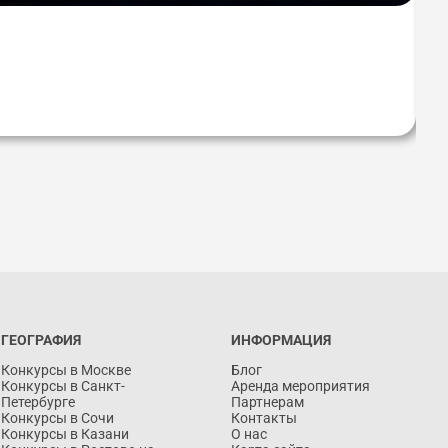
В
М ГОРОДЕ
Создайте портфолио для УЧАСТНИКА и попадите в КРЕМЛЬ в 2026 году!
Примите участие в Международных проектах
ГЕОГРАФИЯ
ИНФОРМАЦИЯ
Конкурсы в Москве
Блог
Конкурсы в Санкт-
Аренда мероприятия
Петербурге
Партнерам
Конкурсы в Сочи
Контакты
Конкурсы в Казани
О нас