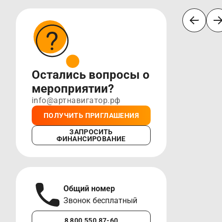
Остались вопросы о
мероприятии?
info@артнавигатор.рф
ПОЛУЧИТЬ ПРИГЛАШЕНИЯ
ЗАПРОСИТЬ
ФИНАНСИРОВАНИЕ
Общий номер
А
Звонок бесплатный
М
8 800 550 87-60
+7 