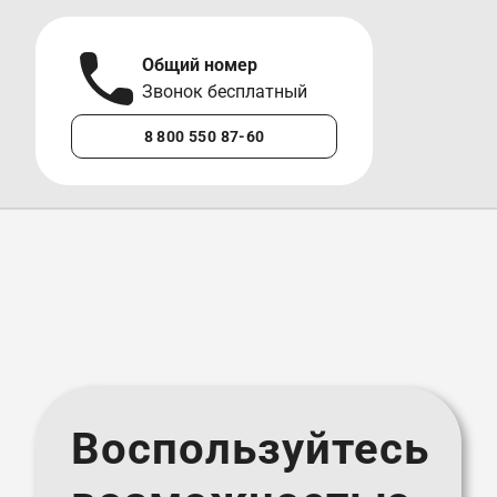
Общий номер
А
Звонок бесплатный
М
8 800 550 87-60
+7 
Воспользуйтесь