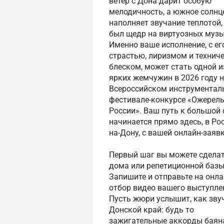
ветер с Дона дарит особую
мелодичность, а южное солнц
наполняет звучание теплотой,
был щедр на виртуозных музы
Именно ваше исполнение, с ег
страстью, лиризмом и технич
блеском, может стать одной 
ярких жемчужин в 2026 году 
Всероссийском инструментал
фестивале-конкурсе «Ожерел
России». Ваш путь к большой 
начинается прямо здесь, в Рос
на-Дону, с вашей онлайн-заявк
Первый шаг вы можете сделат
дома или репетиционной базы
Запишите и отправьте на онла
отбор видео вашего выступле
Пусть жюри услышит, как зву
Донской край: будь то
зажигательные аккорды баян