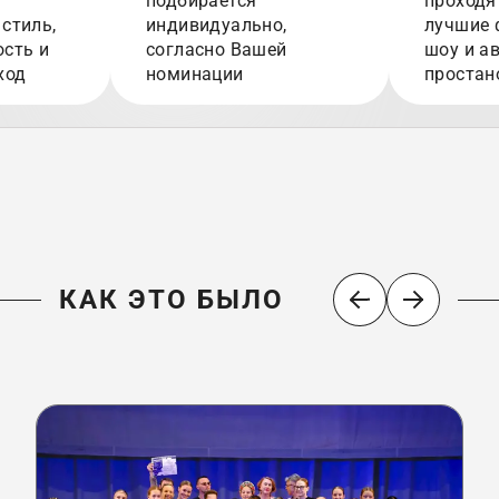
подбирается
проходя
стиль,
индивидуально,
лучшие 
сть и
согласно Вашей
шоу и а
ход
номинации
простан
КАК ЭТО БЫЛО