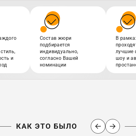
аждого
Состав жюри
В рамка
подбирается
проходя
стиль,
индивидуально,
лучшие 
сть и
согласно Вашей
шоу и а
ход
номинации
простан
КАК ЭТО БЫЛО