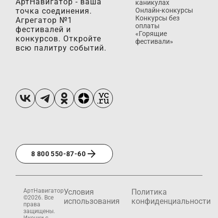
АртНавигатор - ваша
каникулах
точка соединения.
Онлайн-конкурсы
Конкурсы без
Агрегатор №1
оплаты
фестивалей и
«Горящие
конкурсов. Откройте
фестивали»
всю палитру событий.
8 800 550-87-60
АртНавигатор
Условия
Политика
©2026. Все
использования
конфиденциальности
права
защищены.