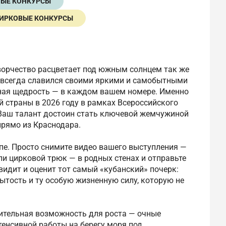
НЫЕ КОНКУРСЫ
ИРКОВЫЕ КОНКУРСЫ
ворчество расцветает под южным солнцем так же
, всегда славился своими яркими и самобытными
вная щедрость — в каждом вашем номере. Именно
й страны в 2026 году в рамках Всероссийского
 Ваш талант достоин стать ключевой жемчужиной
прямо из Краснодара.
апе. Просто снимите видео вашего выступления —
или цирковой трюк — в родных стенах и отправьте
видит и оценит тот самый «кубанский» почерк:
ытость и ту особую жизненную силу, которую не
ительная возможность для роста — очные
тенсивной работы на берегу моря под