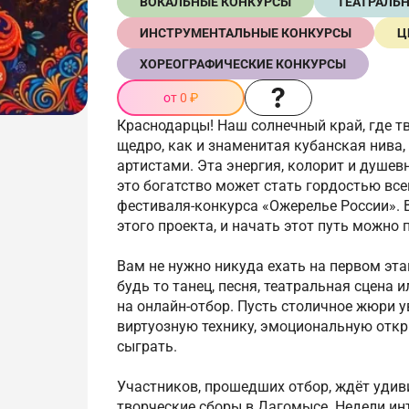
ВОКАЛЬНЫЕ КОНКУРСЫ
ТЕАТРАЛЬ
ИНСТРУМЕНТАЛЬНЫЕ КОНКУРСЫ
Ц
ХОРЕОГРАФИЧЕСКИЕ КОНКУРСЫ
от 0 ₽
Краснодарцы! Наш солнечный край, где т
щедро, как и знаменитая кубанская нива
артистами. Эта энергия, колорит и душе
это богатство может стать гордостью все
фестиваля-конкурса «Ожерелье России».
этого проекта, и начать этот путь можно 
Вам не нужно никуда ехать на первом эт
будь то танец, песня, театральная сцена 
на онлайн-отбор. Пусть столичное жюри у
виртуозную технику, эмоциональную откр
сыграть.
Участников, прошедших отбор, ждёт удив
творческие сборы в Дагомысе. Недели ин