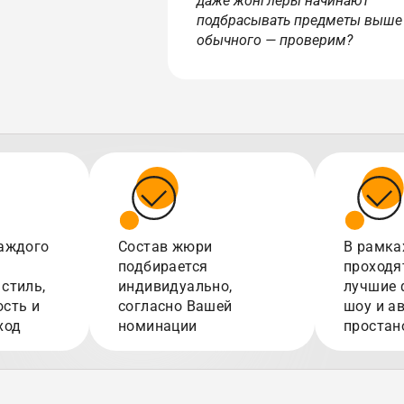
даже жонглеры начинают
подбрасывать предметы выше
обычного — проверим?
аждого
Состав жюри
В рамка
подбирается
проходя
стиль,
индивидуально,
лучшие 
сть и
согласно Вашей
шоу и а
ход
номинации
простан