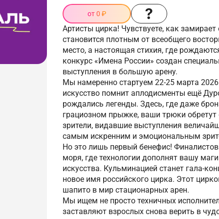
от 0 ₽
Артисты цирка! Чувствуете, как замирает
становится плотным от всеобщего восторг
место, а настоящая стихия, где рождаютс
конкурс «Имена России» создан специаль
выступления в большую арену.
Мы намеренно стартуем 22-25 марта 2026 
искусство помнит аплодисменты ещё Дуро
рождались легенды. Здесь, где даже бро
грациозном прыжке, ваши трюки обретут 
зрители, видавшие выступления величайш
самым искренним и эмоциональным зрит
Но это лишь первый бенефис! Финалистов
моря, где технологии дополнят вашу маг
искусства. Кульминацией станет гала-кон
новое имя российского цирка. Этот цирк
шапито в мир стационарных арен.
Мы ищем не просто техничных исполните
заставляют взрослых снова верить в чуд