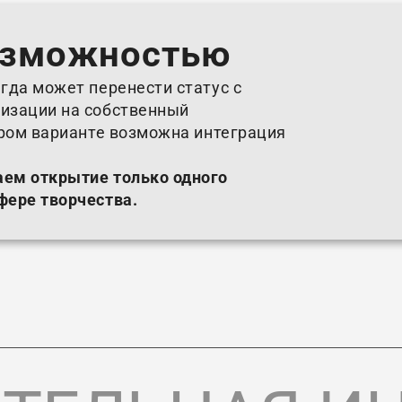
озможностью
гда может перенести статус с
изации на собственный
ором варианте возможна интеграция
аем открытие только одного
фере творчества.