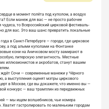
 сердце в момент полёта под куполом, а воздух
а? Если манеж для вас — не просто рабочее
я чудеса, то Всероссийский цирковой фестиваль-
но для вас. Это ваш шанс превратить локальные
года в Санкт-Петербурге — городе, где цирковое
ву, а под алыми куполами на Фонтанке
нзовые кони на Аничковом мосту замирают в
особую, питерскую элегантность. Местные
их иллюзионистов и акробатов, станут вашим
елем.
 ждёт Сочи — современные манежи у Чёрного
ию, а выступления оценят мэтры циркового
церт в Москве, где вы докажете, что именно вы —
овой конкурс — ваш трамплин из передвижных
лей — мы ищем волшебников, чьи номера
о. Хватит гастролировать по маленьким городам