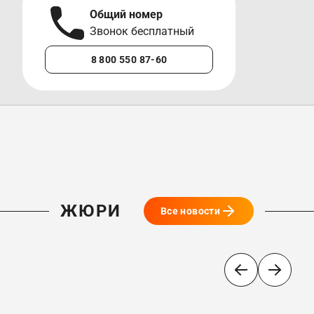
Общий номер
А
Звонок бесплатный
М
8 800 550 87-60
+7 
ЖЮРИ
Все новости