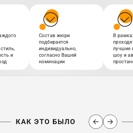
аждого
Состав жюри
В рамка
подбирается
проходя
стиль,
индивидуально,
лучшие 
сть и
согласно Вашей
шоу и а
ход
номинации
простан
КАК ЭТО БЫЛО