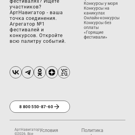
фестивалях? Ищете
Конкурсы у моря
участников?
Конкурсы на
АртНавигатор - ваша
каникулах
точка соединения.
Онлайн-конкурсы
Конкурсы без
Агрегатор №1
оплаты
фестивалей и
«Горящие
конкурсов. Откройте
фестивали»
всю палитру событий.
8 800 550-87-60
АртНавигатор
Условия
Политика
©2026. Все