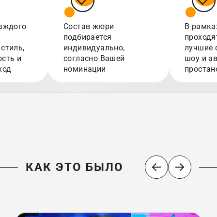
аждого
Состав жюри
В рамка
подбирается
проходя
стиль,
индивидуально,
лучшие 
сть и
согласно Вашей
шоу и а
ход
номинации
простан
КАК ЭТО БЫЛО