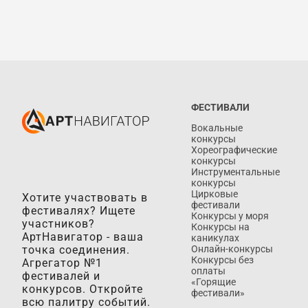
ФЕСТИВАЛИ
Вокальные
конкурсы
Хореографические
конкурсы
Инструментальные
конкурсы
Цирковые
Хотите участвовать в
фестивали
фестивалях? Ищете
Конкурсы у моря
участников?
Конкурсы на
АртНавигатор - ваша
каникулах
точка соединения.
Онлайн-конкурсы
Конкурсы без
Агрегатор №1
оплаты
фестивалей и
«Горящие
конкурсов. Откройте
фестивали»
всю палитру событий.