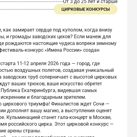
От 3 до 25 лет и старше
ЦИРКОВЫЕ КОНКУРСЫ
, как замирает сердце под куполом, когда внизу
ры, и громады заводских цехов? Если манеж для
 где рождаются настоящие чудеса вопреки земному
фестиваль-конкурс «Имена России» создан
тарта 11-12 апреля 2026 года — город, где
костью воздушных полетов, создавая уникальный
та заводских труб соперничает с высотой цирковых
ждут ваших трюков, ваше искусство обретет
 Публика Екатеринбурга, видевшая самых
 искренним и благодарным зрителем.
о циркового триумфа! Финалистов ждет Сочи —
гии дополнят вашу магию, а выступления оценят
е. Кульминацией станет гала-концерт в Москве,
имя российского цирка. Этот цирковой конкурс —
ие арены страны.