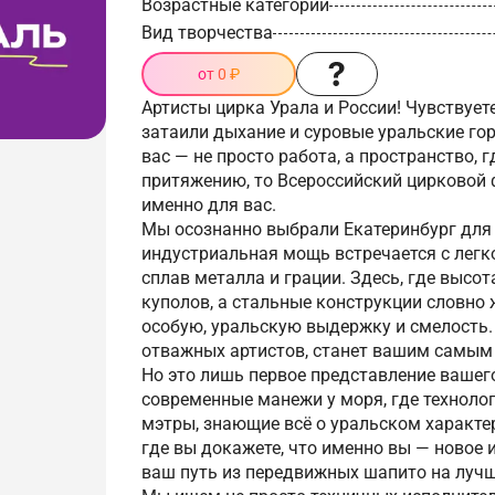
Возрастные категории
Вид творчества
от 0 ₽
Артисты цирка Урала и России! Чувствуете
затаили дыхание и суровые уральские го
вас — не просто работа, а пространство,
притяжению, то Всероссийский цирковой 
именно для вас.
Мы осознанно выбрали Екатеринбург для с
индустриальная мощь встречается с лег
сплав металла и грации. Здесь, где высо
куполов, а стальные конструкции словно 
особую, уральскую выдержку и смелость.
отважных артистов, станет вашим самым
Но это лишь первое представление вашег
современные манежи у моря, где техноло
мэтры, знающие всё о уральском характер
где вы докажете, что именно вы — новое 
ваш путь из передвижных шапито на лучш