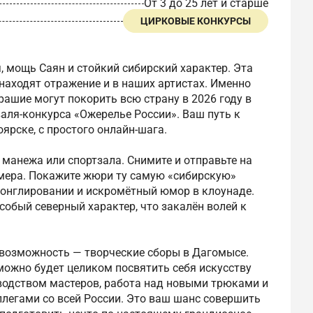
От 3 до 25 лет и старше
ЦИРКОВЫЕ КОНКУРСЫ
, мощь Саян и стойкий сибирский характер. Эта
аходят отражение и в наших артистах. Именно
рашие могут покорить всю страну в 2026 году в
аля-конкурса «Ожерелье России». Ваш путь к
ярске, с простого онлайн-шага.
манежа или спортзала. Снимите и отправьте на
омера. Покажите жюри ту самую «сибирскую»
жонглировании и искромётный юмор в клоунаде.
 особый северный характер, что закалён волей к
 возможность — творческие сборы в Дагомысе.
можно будет целиком посвятить себя искусству
водством мастеров, работа над новыми трюками и
легами со всей России. Это ваш шанс совершить