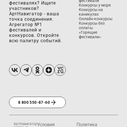
фестивали
фестивалях? Ищете
Конкурсы у моря
участников?
Конкурсы на
АртНавигатор - ваша
каникулах
точка соединения.
Онлайн-конкурсы
Конкурсы без
Агрегатор №1
оплаты
фестивалей и
«Горящие
конкурсов. Откройте
фестивали»
всю палитру событий.
8 800 550-87-60
АртНавигатор
Условия
Политика