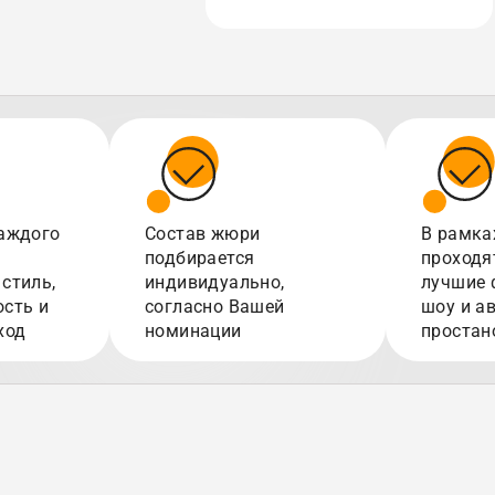
аждого
Состав жюри
В рамка
подбирается
проходя
стиль,
индивидуально,
лучшие 
сть и
согласно Вашей
шоу и а
ход
номинации
простан