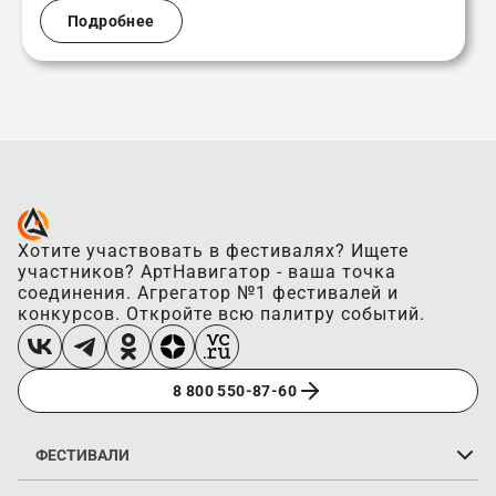
Подробнее
Хотите участвовать в фестивалях? Ищете
участников? АртНавигатор - ваша точка
соединения. Агрегатор №1 фестивалей и
конкурсов. Откройте всю палитру событий.
8 800 550-87-60
ФЕСТИВАЛИ
Вокальные конкурсы
Хореографические конкурсы
Инструментальные конкурсы
Цирковые фестивали
Конкурсы у моря
Конкурсы на каникулах
Онлайн-конкурсы
Конкурсы без оплаты
«Горящие фестивали»