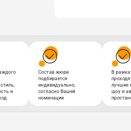
аждого
Состав жюри
В рамка
подбирается
проходя
стиль,
индивидуально,
лучшие 
сть и
согласно Вашей
шоу и а
ход
номинации
простан