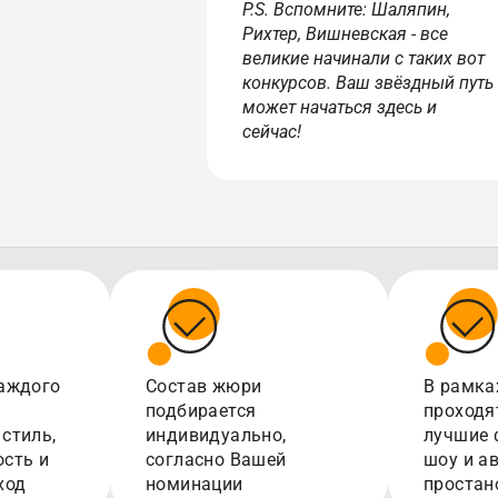
P.S. Вспомните: Шаляпин,
Рихтер, Вишневская - все
великие начинали с таких вот
конкурсов. Ваш звёздный путь
может начаться здесь и
сейчас!
аждого
Состав жюри
В рамка
подбирается
проходя
стиль,
индивидуально,
лучшие 
сть и
согласно Вашей
шоу и а
ход
номинации
простан