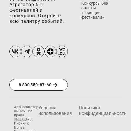
Конкурсы без
Агрегатор №1
оплаты
фестивалей и
«Горящие
конкурсов. Откройте
фестивали»
всю палитру событий.
8 800 550-87-60
АртНавигатор
Условия
Политика
©2026. Все
использования
конфиденциальности
права
защищены.
Иконки с
Icons8