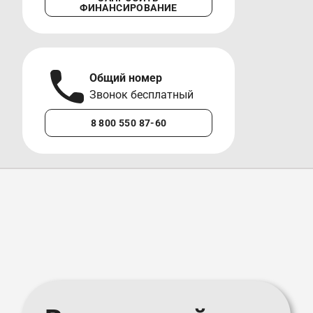
ФИНАНСИРОВАНИЕ
Общий номер
А
Звонок бесплатный
М
8 800 550 87-60
+7 