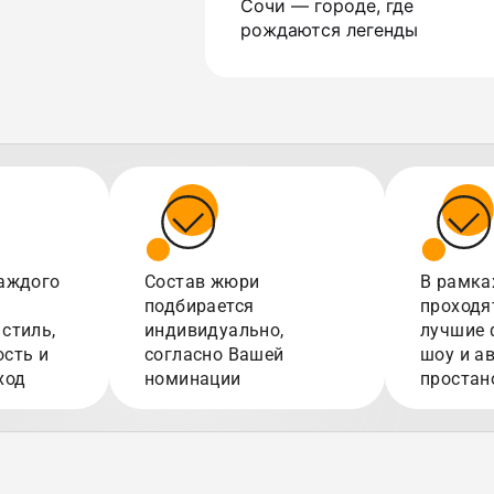
Сочи — городе, где
рождаются легенды
аждого
Состав жюри
В рамка
подбирается
проходя
стиль,
индивидуально,
лучшие 
сть и
согласно Вашей
шоу и а
ход
номинации
простан