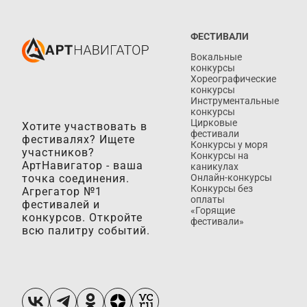
ФЕСТИВАЛИ
Вокальные
конкурсы
Хореографические
конкурсы
Инструментальные
конкурсы
Цирковые
Хотите участвовать в
фестивали
фестивалях? Ищете
Конкурсы у моря
участников?
Конкурсы на
АртНавигатор - ваша
каникулах
точка соединения.
Онлайн-конкурсы
Конкурсы без
Агрегатор №1
оплаты
фестивалей и
«Горящие
конкурсов. Откройте
фестивали»
всю палитру событий.