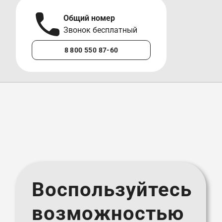
Общий номер
А
Звонок бесплатный
М
8 800 550 87-60
+7 
Воспользуйтесь
возможностью