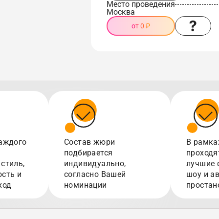
Место проведения
Москва
от 0 ₽
аждого
Состав жюри
В рамка
подбирается
проходя
стиль,
индивидуально,
лучшие 
сть и
согласно Вашей
шоу и а
ход
номинации
простан