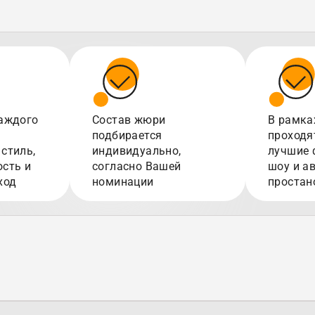
аждого
Состав жюри
В рамка
подбирается
проходя
стиль,
индивидуально,
лучшие 
сть и
согласно Вашей
шоу и а
ход
номинации
простан